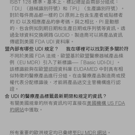
ISBT 128 標準。基本上，標記總是由兩部分組成：
「DI」（器械識別符號）和「PI」（生產識別符號）。
對於每件商品都一樣的 DI 原則上包含生產者或貼標者
的 ID 以及相應產品的參考碼。與之相比，PI 是動態
的，包含例如到期日期和生產日期或序列號等資訊。透
過全球資料交換網路 GUDID，製造商可以將產品資訊
傳遞到美國 FDA UDI 資料庫。
盟內部有哪些 UDI 規定？
我在哪裡可以找到更多關於符
不同於美國 FDA 法規，歐盟基於歐盟醫療器械產品條
例（EU MDR）引入了新標識——「Basic UDI-DI」。
該標識能夠在歐盟認證資料庫 EUDAMED 中對具有相
似特徵的醫療產品進行分組。在由醫療產品製造商或授
權代表分配標識後，才能將產品送交主管機構進行認
證。
合 UDI 的醫療產品標籤最新期限和規定的資訊？
有關美國規章的所有資訊均可直接在
美國機構 US FDA
的網站
中獲取。
所有重要的歐洲規定均已彙總至
EU MDR 網站
。