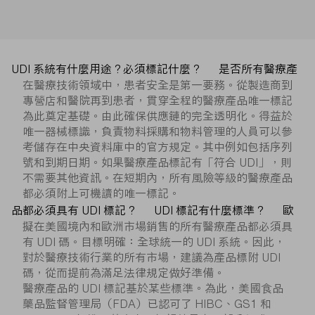
UDI 系統有什麼用途？必須標記什麼？
是否所有醫療產
在醫療技術領域中，患者安全是第一要務。從製造商到
專營店和醫院再到患者，貫穿全程的醫療產品唯一標記
為此奠定基礎。由此確保供應鏈的完全透明化。得益於
唯一器械標識，負責物料採購和物料管理的人員可以參
考儲存在中央資料庫中的官方規定。其中例如包括序列
號和到期日期。如果醫療產品標記有「符合 UDI」，則
不需要其他資訊。在短期內，所有風險等級的醫療產品
都必須附上可機讀的唯一標記。
品都必須具有 UDI 標記？
UDI 標記有什麼標準？
歐
擬在美國境內和歐洲市場銷售的所有醫療產品都必須具
有 UDI 碼。目標明確：全球統一的 UDI 系統。因此，
對於醫療技術行業的所有市場，建議為產品標附 UDI
碼，從而提前為滿足法律規定做好準備。
醫療產品的 UDI 標記基於某些標準。為此，美國食品
藥品監督管理局（FDA）已認可了 HIBC、GS1 和