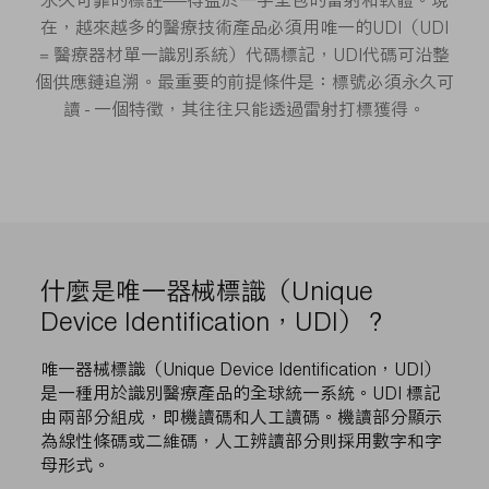
永久可靠的標註——得益於一手全包的雷射和軟體。現
在，越來越多的醫療技術產品必須用唯一的UDI（UDI
= 醫療器材單一識別系統）代碼標記，UDI代碼可沿整
個供應鏈追溯。最重要的前提條件是：標號必須永久可
讀 - 一個特徵，其往往只能透過雷射打標獲得。
什麼是唯一器械標識（Unique
Device Identification，UDI）？
唯一器械標識（Unique Device Identification，UDI）
是一種用於識別醫療產品的全球統一系統。UDI 標記
由兩部分組成，即機讀碼和人工讀碼。機讀部分顯示
為線性條碼或二維碼，人工辨讀部分則採用數字和字
母形式。