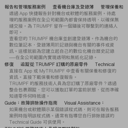
報告和管理服務案例
查看機台庫及登錄薄
管理保養和
透過 App 快捷報告針對機台或軟體的服務案例。待處
理的服務案例在全公司範圍內都會保持透明，以確保無
縫交接。為 TRUMPF 留存一個隨後可聯繫到的連絡人
即可。
查看您的 TRUMPF 機台庫並創建登錄薄。作為機台的
數位筆記本，登錄薄用於記錄與機台有關的事件或資
訊。這樣就能為您建立起自己的數位化機台歷史記錄
——在全公司範圍內實現透明和無紙化記錄。
修復
追蹤從 TRUMPF 訂購的原廠零件
Technical
直接在 App 或 MyTRUMPF 中查看有關保養和修復的
資訊。直接下載保養和修復報告。
TRUMPF 的服務技術人員為您訂購了原廠零件？透過
整合包裹跟蹤，您可以獲取訂單的當前狀態，從而準確
知道零件何時抵達。
Guide：故障排除操作指南
Visual Assistance：
如果機台或軟體顯示某個錯誤程式碼，則可在報告服務
案例時指明該程式碼。通常有指導您自行排除錯誤的
Technical Guide 可供使用。