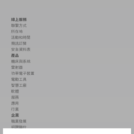
線上服務
聯繫方式
所在地
活動和時間
簡訊訂閱
安全資料表
產品
機床與系統
雷射器
功率電子裝置
電動工具
智慧工廠
軟體
服務
應用
行業
企業
職業發展
招聘職位
企業簡介