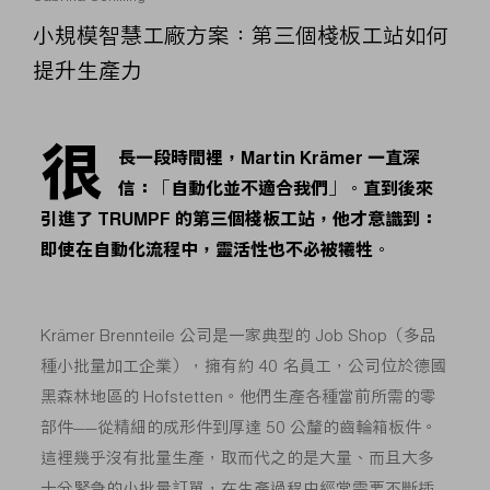
小規模智慧工廠方案：第三個棧板工站如何
提升生產力
很
長一段時間裡，Martin Krämer 一直深
信：「自動化並不適合我們」。直到後來
引進了 TRUMPF 的第三個棧板工站，他才意識到：
即使在自動化流程中，靈活性也不必被犧牲。
Krämer Brennteile 公司是一家典型的 Job Shop（多品
種小批量加工企業），擁有約 40 名員工，公司位於德國
黑森林地區的 Hofstetten。他們生產各種當前所需的零
部件——從精細的成形件到厚達 50 公釐的齒輪箱板件。
這裡幾乎沒有批量生產，取而代之的是大量、而且大多
十分緊急的小批量訂單，在生產過程中經常需要不斷插