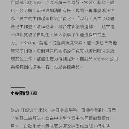
自調試完成以來，這套系統一直處於正常運行狀態。變
化十分明顯：流程更加清晰有序，現場不再那麼緊張忙
亂，員工的工作起來也更加從容。「以前，員工必須儘
快把工作臺面清理乾淨，機台才能繼續運轉。 現在這
一切都實現了自動化，極大緩解了生產流程中的壓
力」，Krämer 說道。從經濟角度來看，這一步也已為他
帶來了回報：每個班次的兩名操作員可以騰出時間去處
理其他工作，整體生產力得到提升，而對於 Krämer 公司
業務範圍的擴展，客戶也是喜聞樂見。
小規模智慧工廠
對於 TRUMPF 來說，這個專案堪稱一個典型範例，展示
了智慧工廠解決方案在中小型企業中也同樣能發揮作
用。「自動化並不意味著必須改造整座車間。很多時