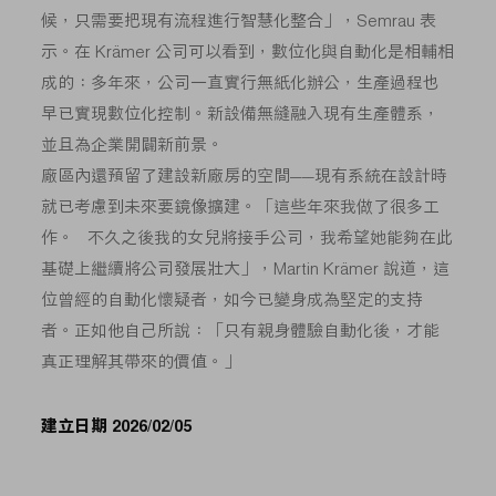
候，只需要把現有流程進行智慧化整合」，Semrau 表
示。在 Krämer 公司可以看到，數位化與自動化是相輔相
成的：多年來，公司一直實行無紙化辦公，生產過程也
早已實現數位化控制。新設備無縫融入現有生產體系，
並且為企業開闢新前景。
廠區內還預留了建設新廠房的空間——現有系統在設計時
就已考慮到未來要鏡像擴建。「這些年來我做了很多工
作。 不久之後我的女兒將接手公司，我希望她能夠在此
基礎上繼續將公司發展壯大」，Martin Krämer 說道，這
位曾經的自動化懷疑者，如今已變身成為堅定的支持
者。正如他自己所說：「只有親身體驗自動化後，才能
真正理解其帶來的價值。」
建立日期 2026/02/05