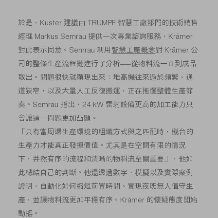
於是，Kuster 建議由 TRUMPF 智慧工廠部門的技術銷售
經理 Markus Semrau 提供一次專業諮詢服務，Krämer
對此表示同意。Semrau 利用
智慧工廠概念
對 Krämer 公
司的整條生產流程鏈進行了分析——從物料流一直到成品
取出。問題很快就顯現出來：堆高機往來過於頻繁、通
道狹窄，以及大量人工反復搬運，正在拖慢整體生產節
奏。Semrau 指出，24 kW 雷射設備更高的加工能力只
會讓這一問題更加凸顯。
「只有當周邊生產環境的組織方式與之匹配時，機台的
生產力才能真正發揮價值。尤其是在空間有限的情況
下，井然有序的流程和清晰的物料流至關重要」，他如
此總結自己的判斷。他還透過數字、模擬以及實際案例
證明，自動化如何縮短前置時間、實現夜班無人值守生
產，並讓物料流更加平穩有序。Krämer 的懷疑態度開始
動搖。