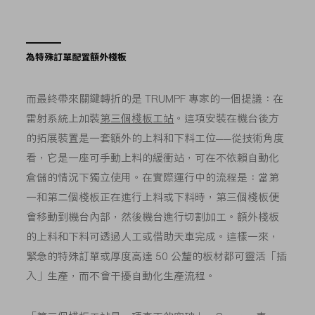
為特殊訂單配置額外棧板
而最終帶來關鍵轉折的是 TRUMPF 專家的一個提議：在
雷射系統上加裝
第三個棧板工站
。這項安裝在機台後方
的拓展裝置是一套額外的上料和下料工位——從技術角度
看，它是一座可手動上料的緩衝站，可在不依賴自動化
倉儲的情況下獨立使用。在實際運行中的流程是：當第
一和第二個棧板正在進行上料或下料時，第三個棧板便
會移動到機台內部，然後機台進行切割加工。額外棧板
的上料和下料可透過人工或借助天車完成。這樣一來，
緊急的特殊訂單或厚度高達 50 公釐的板材都可靈活「插
入」生產，而不會干擾自動化生產流程。