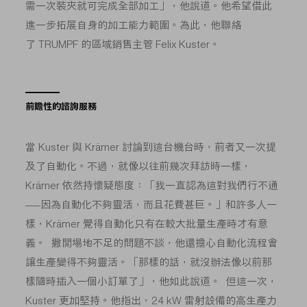
需一次裝夾就可完成全部加工」，他說道。他希望借此
進一步拓展自身的加工能力範圍。為此，他聯絡
了 TRUMPF 的區域銷售主管 Felix Kuster。
前瞻性的諮詢服務
當 Kuster 與 Krämer 討論到這台機台時，前者又一次提
及了自動化。不過，就像以往前幾次拜訪時一樣，
Krämer 依然持懷疑態度：「我一直認為這對我們行不通
——因為自動化不夠靈活，而且花費甚巨。」和許多人一
樣，Krämer 覺得自動化只有在較大批量生產時才有意
義。 撇開場地不足的問題不談，他還擔心自動化流程會
讓生產變得不夠靈活。「那樣的話，就沒辦法像以前那
樣隨時插入一個小訂單了」，他如此說道。 但這一次，
Kuster 更加堅持。他指出，24 kW 雷射設備的高生產力