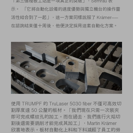
「第三個棧板工站是一項真正的突破」，Semrau 表
示。 「它將自動化設備的速度優勢與獨立機台的操作靈
活性結合到了一起」，這一方案同樣說服了 Krämer——
在諮詢結束僅十周後，他便決定採用這套自動化方案。
使用 TRUMPF 的 TruLaser 5030 fiber 不僅可高效切
割厚度達 50 公釐的板材。「我們現在只需一次裝夾
即可完成螺紋孔的加工。而在過去，我們進行火焰切
割後還需要銑削才能完成其加工」，Martin Krämer
欣喜地表示。板材自動化上料和下料減輕了員工的勞