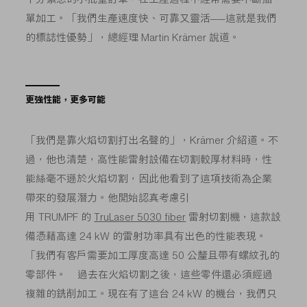
單加工。「我們生產速度快、可靠又靈活——這就是我們
的標誌性優勢」，總經理 Martin Krämer 說道。
更強性能，更多可能
「我們是靠火焰切割打出名聲的」，Krämer 介紹道。不
過，他也清楚，高性能雷射設備在切割較厚材料時，性
能絲毫不遜於火焰切割，因此他看到了這項技術為企業
帶來的發展潛力。他開始認真考慮引
用 TRUMPF 的
TruLaser 5030 fiber
雷射切割機，這款設
備憑藉高達 24 kW 的雷射功率具有出色的性能表現。
「我們有客戶需要加工厚度高達 50 公釐且帶有螺紋孔的
零部件。 過去在火焰切割之後，這些零件還必須經過
複雜的銑削加工。現在有了這台 24 kW 的機台，我們只