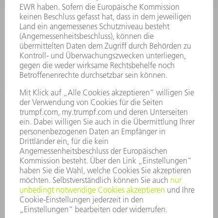
SOFTWARE
SERVICES
ANWENDUNGEN
BRANCHEN
UNTERNEHMEN
KARRIERE
STELLENANGEBOTE
UNTERNEHMENSPROFIL
VORSTAND
GESCHÄFTSBERICHT
UNTERNEHMENSGRUNDSÄTZE
COMPLIANCE
HINWEISGEBERSYSTEM
SECURITY
PRESSEMITTEILUNGEN
MAGAZINE
LIEFERANTEN
NACHHALTIGKEIT
UMWELT & KLIMA
SOZIALES & GESELLSCHAFT
UNTERNEHMENSFÜHRUNG