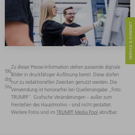
SERVICE & KONTAKT
Zu dieser Presse-Information stehen passende digitale
TRUMPF setzt bereits seit Jahren auf die Ausbildung im
Bilder in druckfähiger Auflösung bereit. Diese dürfen
digitalen Bereich – jetzt sogar mit einem eigenen
nur zu redaktionellen Zwecken genutzt werden. Die
Studiengang zu Künstlicher Intelligenz. (Quelle: TRUMPF)
Verwendung ist honorarfrei bei Quellenangabe „Foto:
TRUMPF“. Grafische Veränderungen – außer zum
Freistellen des Hauptmotivs – sind nicht gestattet.
Weitere Fotos sind im
TRUMPF Media Pool
abrufbar.