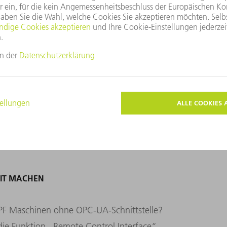
Höchstmaß an Datenschutz. Viele
rtifikate und Zugriffsrechte bringt der
mt für Sicherheit und Informationstechnik
m die Produktionsdaten datenschutzkonform
are nötig. Bei allen TRUMPF Maschinen sind
reits mit der Auslieferung aktiv.
FIT MACHEN
MPF Maschinen ohne OPC-UA-Schnittstelle?
die Funktion „Remote Control Interface“,