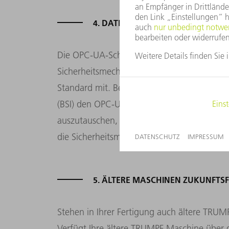
4. DATENSCHUTZ GEWÄHRLEISTEN
Die OPC-UA-Schnittstelle bieten Ihnen ein 
Sicherheitsmechanismen wie elektronische Ze
Standard mit. Bereits 2015 hat das Bundesa
(BSI) den OPC-UA-Standard zertifiziert. U
auszutauschen, ist keine zusätzliche Hardw
die Sicherheitsmechanismen des Standards be
5. ÄLTERE MASCHINEN ZUKUNFTS
Stehen in Ihrer Fertigung auch ältere TRU
Verfügt Ihre ältere TRUMPF Maschine über 