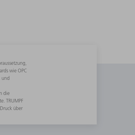
oraussetzung,
dards wie OPC
k und
n die
kte. TRUMPF
-Druck über