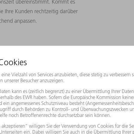
ionszeit übereinstimmt. Kommt es
e Ihre Kunden rechtzeitig darüber
echend anpassen.
stelle weiterzuverarbeiten, stehen Ihnen
r Verfügung. Neben dem klassischen
ch die Daten auch über ein Manufacturing
eiterhin können Sie die Informationen
htigungen oder E-Mails zu erzeugen.
 über OPC UA unabhängig vom
x, iOs oder Android nutzen.