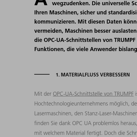
wegzudenken. Die universelle Sc
Ihren Maschinen, sicher und standardi
kommunizieren. Mit diesen Daten können
vermeiden, Maschinen besser auslasten 
die OPC-UA-Schnittstellen von TRUMPF 
Funktionen, die viele Anwender bislang
1. MATERIALFLUSS VERBESSERN
Mit der
OPC-UA-Schnittstelle von TRUMPF
i
Hochtechnologieunternehmens möglich, den 
Lasermaschinen, den Stanz-Laser-Maschine
finden Sie dank OPC UA problemlos heraus
mit welchem Material fertigt. Doch die
Schn