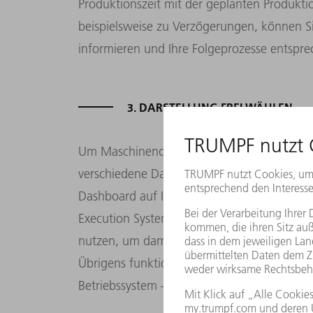
Produktionszeit mit der geplanten Produkt
beispielsweise zu Verzögerungen, können Si
informieren und Ihre Folgeprozesse entspr
3. DARSTELLUNG FREI WÄHLEN
Um Maschinendaten über die OPC-UA-Schnitt
verschiedene Darstellungsmöglichkeiten zu
Dashboard auf Ihrem Monitor können Sie si
Execution System (MES) ausgeben lassen. W
nutzen, um damit
automatisierte Benachric
Übrigens funktioniert die Kommunikation
Betriebssystem – egal ob Sie Windows, Linu