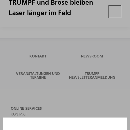
TRUMPF und Brose bleiben
Laser länger im Feld
KONTAKT
NEWSROOM
VERANSTALTUNGEN UND
TRUMPF
TERMINE
NEWSLETTERANMELDUNG
ONLINE SERVICES
KONTAKT
ANREGUNGEN, LOB UND KRITIK
STANDORTE