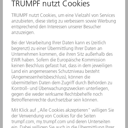
VERANSTALTUNGEN UND TERMINE
NEWSLETTER-ANMELDUNG
MYTRUMPF
SICHERHEITSDATENBLÄTTER
PRODUKTE
MASCHINEN & SYSTEME
LASER
LEISTUNGSELEKTRONIK
ELEKTROWERKZEUGE
SMART FACTORY
SOFTWARE
SERVICES
ANWENDUNGEN
BRANCHEN
UNTERNEHMEN
KARRIERE
STELLENANGEBOTE
UNTERNEHMENSPROFIL
VORSTAND
GESCHÄFTSBERICHT
UNTERNEHMENSGRUNDSÄTZE
COMPLIANCE
HINWEISGEBERSYSTEM