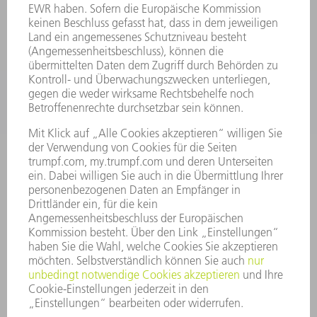
SOFTWARE
SERVICES
ANWENDUNGEN
BRANCHEN
UNTERNEHMEN
KARRIERE
STELLENANGEBOTE
UNTERNEHMENSPROFIL
VORSTAND
GESCHÄFTSBERICHT
UNTERNEHMENSGRUNDSÄTZE
COMPLIANCE
HINWEISGEBERSYSTEM
SECURITY
PRESSEMITTEILUNGEN
MAGAZINE
LIEFERANTEN
NACHHALTIGKEIT
UMWELT & KLIMA
SOZIALES & GESELLSCHAFT
UNTERNEHMENSFÜHRUNG