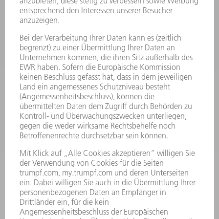
PRODUKTE
MASCHINEN & SYSTEME
LASER
LEISTUNGSELEKTRONIK
ELEKTROWERKZEUGE
SMART FACTORY
SOFTWARE
SERVICES
ANWENDUNGEN
BRANCHEN
UNTERNEHMEN
KARRIERE
STELLENANGEBOTE
UNTERNEHMENSPROFIL
VORSTAND
GESCHÄFTSBERICHT
UNTERNEHMENSGRUNDSÄTZE
COMPLIANCE
HINWEISGEBERSYSTEM
SECURITY
PRESSEMITTEILUNGEN
MAGAZINE