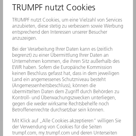
VERANSTALTUNGEN UND TERMINE
NEWSLETTER-ANMELDUNG
MYTRUMPF
SICHERHEITSDATENBLÄTTER
PRODUKTE
MASCHINEN & SYSTEME
LASER
LEISTUNGSELEKTRONIK
ELEKTROWERKZEUGE
SMART FACTORY
SOFTWARE
SERVICES
ANWENDUNGEN
BRANCHEN
UNTERNEHMEN
KARRIERE
STELLENANGEBOTE
UNTERNEHMENSPROFIL
VORSTAND
GESCHÄFTSBERICHT
UNTERNEHMENSGRUNDSÄTZE
COMPLIANCE