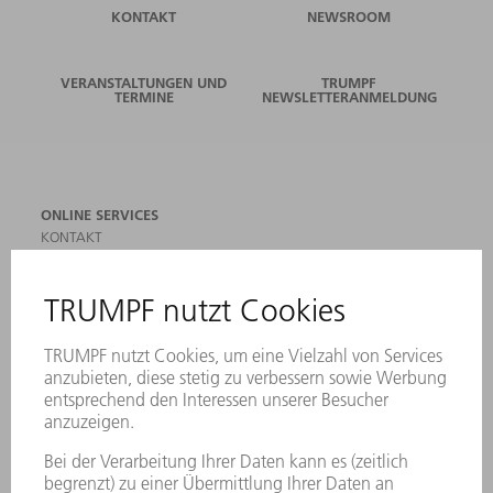
KONTAKT
NEWSROOM
VERANSTALTUNGEN UND
TRUMPF
TERMINE
NEWSLETTERANMELDUNG
ONLINE SERVICES
KONTAKT
ANREGUNGEN, LOB UND KRITIK
STANDORTE
VERANSTALTUNGEN UND TERMINE
NEWSLETTER-ANMELDUNG
MYTRUMPF
SICHERHEITSDATENBLÄTTER
PRODUKTE
MASCHINEN & SYSTEME
LASER
LEISTUNGSELEKTRONIK
ELEKTROWERKZEUGE