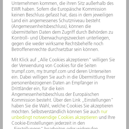
SMART FACTORY
SOFTWARE
SERVICES
ANWENDUNGEN
BRANCHEN
UNTERNEHMEN
KARRIERE
STELLENANGEBOTE
UNTERNEHMENSPROFIL
VORSTAND
GESCHÄFTSBERICHT
UNTERNEHMENSGRUNDSÄTZE
COMPLIANCE
HINWEISGEBERSYSTEM
SECURITY
PRESSEMITTEILUNGEN
MAGAZINE
LIEFERANTEN
NACHHALTIGKEIT
UMWELT & KLIMA
SOZIALES & GESELLSCHAFT
UNTERNEHMENSFÜHRUNG