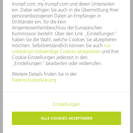
COMPLIANCE
HINWEISGEBERSYSTEM
SECURITY
PRESSEMITTEILUNGEN
MAGAZINE
LIEFERANTEN
NACHHALTIGKEIT
UMWELT & KLIMA
SOZIALES & GESELLSCHAFT
UNTERNEHMENSFÜHRUNG
IMPRESSUM
DATENSCHUTZ
COPYRIGHT UND MARKENZEICHEN
AGB
PRIVATSPHÄRE-EINSTELLUNGEN
© 2026 TRUMPF