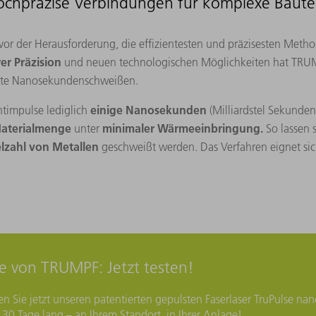
ochpräzise Verbindungen für komplexe Bautei
 vor der Herausforderung, die effizientesten und präzisesten Met
er Präzision
und neuen technologischen Möglichkeiten hat TRU
nte Nanosekundenschweißen.
einige Nanosekunden
chtimpulse lediglich
(Milliardstel Sekunden
Materialmenge
minimaler Wärmeeinbringung.
unter
So lassen 
elzahl von Metallen
geschweißt werden. Das Verfahren eignet si
e von TRUMPF: Jetzt testen!
en Sie jetzt unseren patentierten gepulsten Faserlaser TruPulse nan
0 Tage lang – an Ihrem Standort, in Ihrer Anlage!