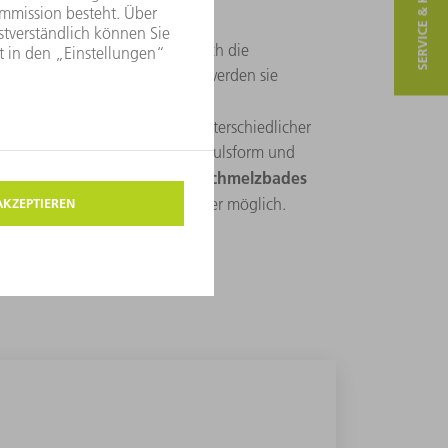
SERVICE & KONTAKT
melze, was dafür sorgt, dass sich die
minimal vermischen. Vielmehr werden sie
starke mechanische
den eine
ers wichtig für das Schweißen unterschiedlicher
weise nur schwer fügen lassen. Pulsform und
ringtiefe
Größe des Schmelzbades
und die
ißtiefen bei kleinem Durchmesser möglich.