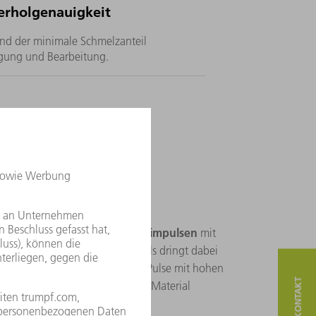
erholgenauigkeit
nd der minimale Schmelzanteil
ügung und Bearbeitung.
ert es?
sehr kurzen Laserimpulsen
basiert auf
mit
eich. Ein einzelner Laserimpuls dringt dabei
Material ein, weshalb mehrere Pulse mit hohen
h sind, die sich effektiv in das Material
Mikro-
 und schließlich einen