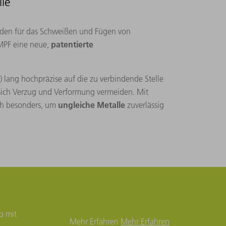
le
hoden für das Schweißen und Fügen von
patentierte
MPF eine neue,
) lang hochpräzise auf die zu verbindende Stelle
sich Verzug und Verformung vermeiden. Mit
ungleiche Metalle
ch besonders, um
zuverlässig
o mit
Mehr Erfahren
Mehr Erfahren