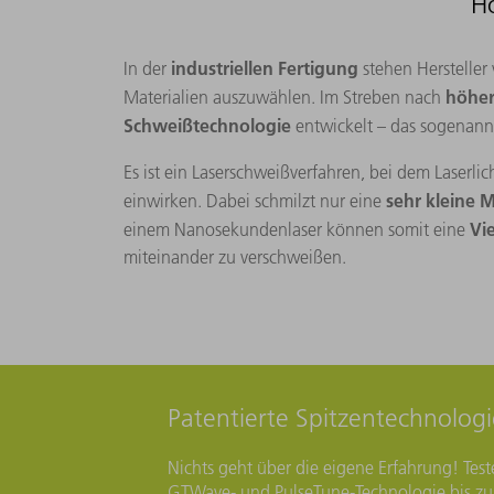
H
industriellen Fertigung
In der
stehen Hersteller
höher
Materialien auszuwählen. Im Streben nach
Schweißtechnologie
entwickelt – das sogenan
Es ist ein Laserschweißverfahren, bei dem Laserli
sehr kleine 
einwirken. Dabei schmilzt nur eine
Vi
einem Nanosekundenlaser können somit eine
miteinander zu verschweißen.
Patentierte Spitzentechnologi
Nichts geht über die eigene Erfahrung! Test
GTWave- und PulseTune-Technologie bis zu 3