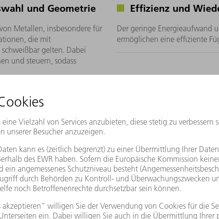
uswahl und Geometrie
Effizienz und Wied
 von Metallen, insbesondere für
Der geringe Energieaufwand u
tionen, die mit
ermöglichen eine effiziente F
 schweißbar gelten. Dabei
dnen und steuern, sodass
t Nanosekundenschweißen und wie funktioni
Die Nanosekundentechnologie 
Pulsdauern im Nanosekundenber
nur wenige Mikrometer in das 
Wiederholfrequenzen erforderlic
bohren, lokal Wärme erzeugen