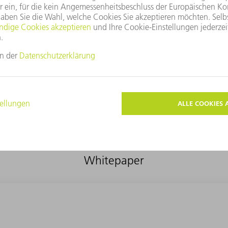
Tiefschweißeffekt
schaffen.
Dabei bildet sich nur wenig Sch
verschweißten Werkstoffe nur 
ineinandergeschoben und bil
Verbindung
. Dies ist besond
Materialien, die sich normaler
Eind
Pulsfrequenz können die
steuern
. So sind große Schwe
Whitepaper