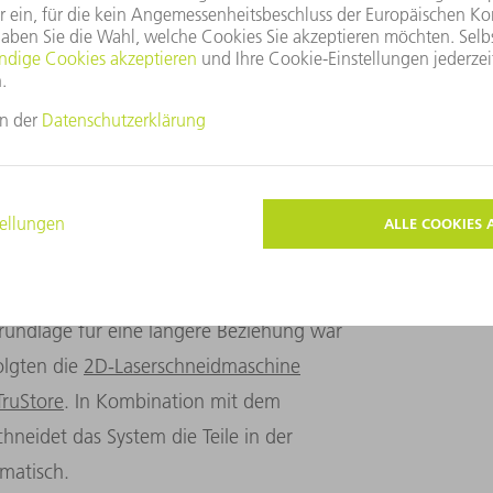
ergieverbrauch zu senken und ihre
 gab es für eines seiner Produkte auf einer
e- und Hotelbranche weltweit sogar einen
rtnerschaft mit TRUMPF ein. Jordão suchte
hltheken schneller automatisch zu biegen.
ne passende Lösung anbieten. Die Partner
ern haben auch als Familienunternehmen und
rundlage für eine längere Beziehung war
olgten die
2D-Laserschneidmaschine
TruStore
. In Kombination mit dem
neidet das System die Teile in der
omatisch.