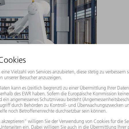
l 7000 ist ein kompaktes System, mit dem sich
en lassen.
rbindung von Technologie und
itale, effiziente und umweltfreundliche