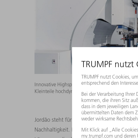
Innovative Highspeed-Biegezelle: Die TruBend Cel
Kleinteile hochdynamisch und wirtschaftlich bieg
Jordão steht für Innovation und für die Ve
Nachhaltigkeit. Das Unternehmen bietet dig