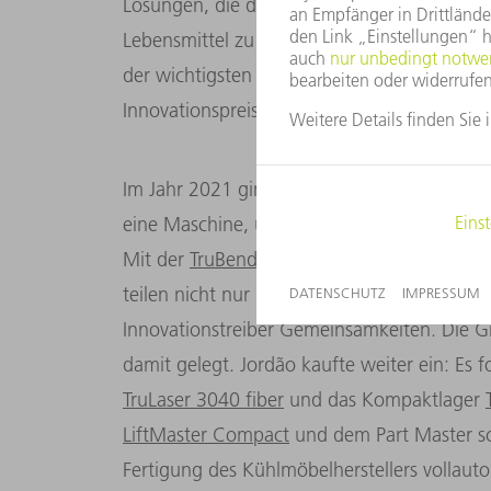
Lösungen, die den Kunden helfen, ihren En
Lebensmittel zu präsentieren. Letzten Herbst
der wichtigsten Messen für die Gastronomi
Innovationspreis.
Im Jahr 2021 ging das Unternehmen eine Pa
eine Maschine, um kleine Metallteile für Kü
Mit der
TruBend Cell 7000
konnte TRUMPF ei
teilen nicht nur Geschäftsinteressen, sond
Innovationstreiber Gemeinsamkeiten. Die G
damit gelegt. Jordão kaufte weiter ein: Es f
TruLaser 3040 fiber
und das Kompaktlager
LiftMaster Compact
und dem Part Master sch
Fertigung des Kühlmöbelherstellers vollaut