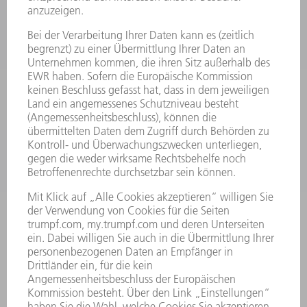
MASCHINEN & SYSTEME
LASER
LEISTUNGSELEKTRONIK
ELEKTROWERKZEUGE
SMART FACTORY
SOFTWARE
SERVICES
ANWENDUNGEN
BRANCHEN
UNTERNEHMEN
KARRIERE
STELLENANGEBOTE
UNTERNEHMENSPROFIL
VORSTAND
GESCHÄFTSBERICHT
UNTERNEHMENSGRUNDSÄTZE
COMPLIANCE
HINWEISGEBERSYSTEM
SECURITY
PRESSEMITTEILUNGEN
MAGAZINE
LIEFERANTEN
NACHHALTIGKEIT