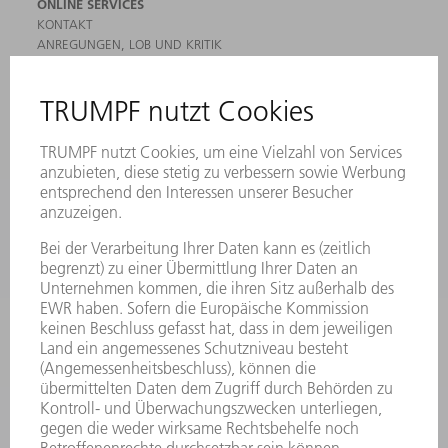
ONLINE SERVICES
KONTAKT
ANREGUNGEN, LOB UND KRITIK
STANDORTE
VERANSTALTUNGEN UND TERMINE
NEWSLETTER-ANMELDUNG
MYTRUMPF
SICHERHEITSDATENBLÄTTER
HÄNDLERSUCHE ELEKTROWERKZEUGE
PRODUKTE
MASCHINEN & SYSTEME
LASER
LEISTUNGSELEKTRONIK
ELEKTROWERKZEUGE
SMART FACTORY
SOFTWARE
SERVICES
ANWENDUNGEN
BRANCHEN
UNTERNEHMEN
KARRIERE
STELLENANGEBOTE
UNTERNEHMENSPROFIL