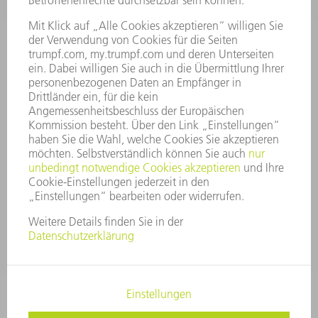
VORSTAND
GESCHÄFTSBERICHT
UNTERNEHMENSGRUNDSÄTZE
COMPLIANCE
HINWEISGEBERSYSTEM
SECURITY
PRESSEMITTEILUNGEN
MAGAZINE
LIEFERANTEN
NACHHALTIGKEIT
UMWELT & KLIMA
SOZIALES & GESELLSCHAFT
UNTERNEHMENSFÜHRUNG
IMPRESSUM
DATENSCHUTZ
COPYRIGHT UND MARKENZEICHEN