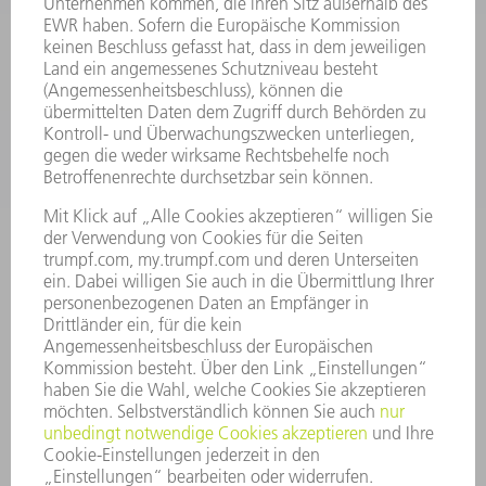
SOFTWARE
SERVICES
ANWENDUNGEN
BRANCHEN
UNTERNEHMEN
KARRIERE
STELLENANGEBOTE
UNTERNEHMENSPROFIL
VORSTAND
GESCHÄFTSBERICHT
UNTERNEHMENSGRUNDSÄTZE
COMPLIANCE
HINWEISGEBERSYSTEM
SECURITY
PRESSEMITTEILUNGEN
MAGAZINE
LIEFERANTEN
NACHHALTIGKEIT
UMWELT & KLIMA
SOZIALES & GESELLSCHAFT
UNTERNEHMENSFÜHRUNG