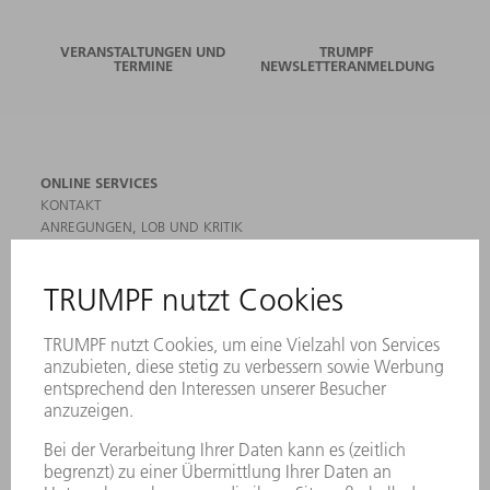
VERANSTALTUNGEN UND
TRUMPF
TERMINE
NEWSLETTERANMELDUNG
ONLINE SERVICES
KONTAKT
ANREGUNGEN, LOB UND KRITIK
STANDORTE
VERANSTALTUNGEN UND TERMINE
NEWSLETTER-ANMELDUNG
MYTRUMPF
SICHERHEITSDATENBLÄTTER
HÄNDLERSUCHE ELEKTROWERKZEUGE
PRODUKTE
MASCHINEN & SYSTEME
LASER
LEISTUNGSELEKTRONIK
ELEKTROWERKZEUGE
SMART FACTORY