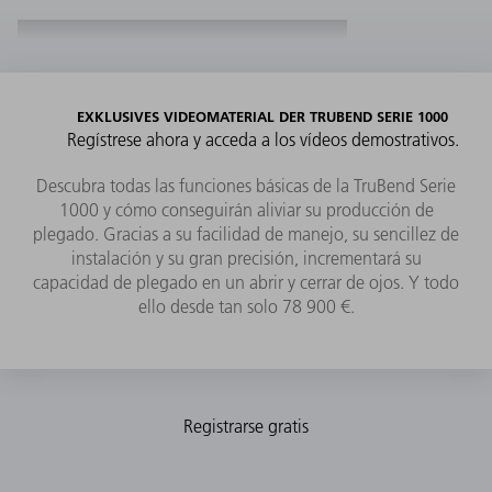
EXKLUSIVES VIDEOMATERIAL DER TRUBEND SERIE 1000
Regístrese ahora y acceda a los vídeos demostrativos.
Descubra todas las funciones básicas de la TruBend Serie
1000 y cómo conseguirán aliviar su producción de
Tope trasero de 4 ejes para un plegado preciso
plegado. Gracias a su facilidad de manejo, su sencillez de
instalación y su gran precisión, incrementará su
capacidad de plegado en un abrir y cerrar de ojos. Y todo
ello desde tan solo 78 900 €.