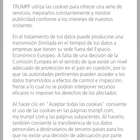
FICHAS TÉCNICAS DE SEGURIDAD
PRODUCTOS
MÁQUINAS Y SISTEMAS
LÁSER
ELECTRÓNICA DE POTENCIA
HERRAMIENTAS PORTÁTILES
FÁBRICA INTELIGENTE
SOFTWARE
SERVICIOS
APLICACIONES
SECTORES
EMPRESA
CARRERA PROFESIONAL
OFERTAS DE TRABAJO
PERFIL DE LA EMPRESA
JUNTA DIRECTIVA
INFORME ANUAL
PRINCIPIOS CORPORATIVOS
CUMPLIMIENTO
SISTEMA DE INFORMADORES
SEGURIDAD
COMUNICADOS DE PRENSA