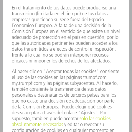
ELECTRÓNICA DE POTENCIA
HERRAMIENTAS PORTÁTILES
FÁBRICA INTELIGENTE
SOFTWARE
SERVICIOS
APLICACIONES
SECTORES
EMPRESA
CARRERA PROFESIONAL
OFERTAS DE TRABAJO
PERFIL DE LA EMPRESA
JUNTA DIRECTIVA
INFORME ANUAL
PRINCIPIOS CORPORATIVOS
CUMPLIMIENTO
SISTEMA DE INFORMADORES
SEGURIDAD
COMUNICADOS DE PRENSA
REVISTAS
SOSTENIBILIDAD
MEDIO AMBIENTE Y CLIMA
SOCIEDAD Y EMPRESA
GESTIÓN EMPRESARIAL