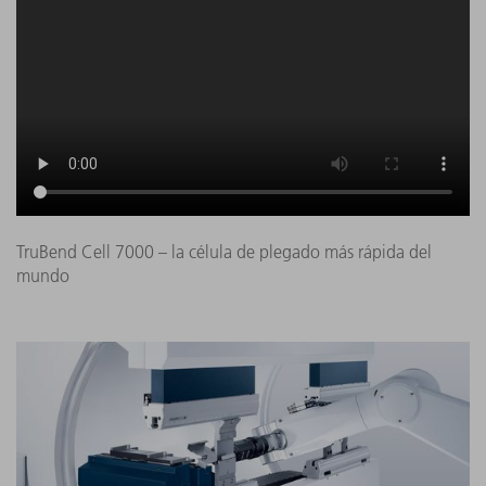
TruBend Cell 7000 – la célula de plegado más rápida del
mundo