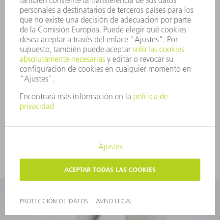
envuelta cuyas capas de material no tejido se sueldan
firmemente entre sí mediante un procedimiento
especial. Este proceso de producción le ofrece un
beneficio clave: gracias a su extraordinaria resistencia,
el cartucho filtrante original soporta diferencias de
presión máximas sin liberar fibras. De este modo, sus
piezas de filtro y conductos de refrigeración por agua
permanecen siempre libres de partículas de tejido
desprendidas. El original garantiza la refrigeración
óptima a largo plazo de su láser/instalación láser o su
máquina.
Variantes