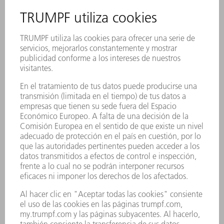
vez al año el mantenimiento del circuito de refrigeración para
eliminar la suciedad y las partículas presentes en el agua de
refrigeración. Con el Easy Filter puede depurar el agua de
refrigeración usada con unos sencillos pasos. Junto con el
Easy Filter original, podrá limpiar su circuito de refrigeración
de manera sostenible y protegerá sus componentes de la
mejor manera posible. TRUMPF ofrece el Easy Filter original
adecuado y un Easy Kit original para cada tipo de máquina
láser o instalación láser. De este modo, obtendrá
conjuntamente, en un kit armonizado, todos los
componentes necesarios para el ciclo de limpieza, tales como
el agente biocida y el anticorrosivo. No se requiere una
dosificación compleja ni almacenamiento: no puede ser más
sencillo.
Los cartuchos filtrantes originales constan de una fibra