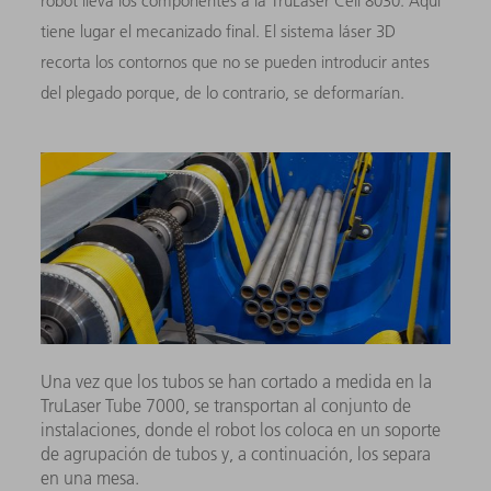
robot lleva los componentes a la TruLaser Cell 8030. Aquí
tiene lugar el mecanizado final. El sistema láser 3D
recorta los contornos que no se pueden introducir antes
del plegado porque, de lo contrario, se deformarían.
Una vez que los tubos se han cortado a medida en la
TruLaser Tube 7000, se transportan al conjunto de
instalaciones, donde el robot los coloca en un soporte
de agrupación de tubos y, a continuación, los separa
en una mesa.