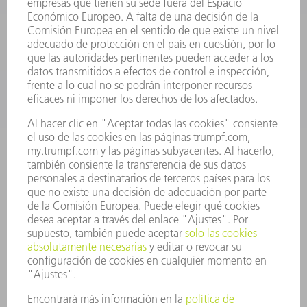
SERVICIOS
APLICACIONES
SECTORES
EMPRESA
CARRERA PROFESIONAL
OFERTAS DE TRABAJO
PERFIL DE LA EMPRESA
JUNTA DIRECTIVA
INFORME ANUAL
PRINCIPIOS CORPORATIVOS
CUMPLIMIENTO
SISTEMA DE INFORMADORES
SEGURIDAD
COMUNICADOS DE PRENSA
REVISTAS
SOSTENIBILIDAD
MEDIO AMBIENTE Y CLIMA
SOCIEDAD Y EMPRESA
GESTIÓN EMPRESARIAL