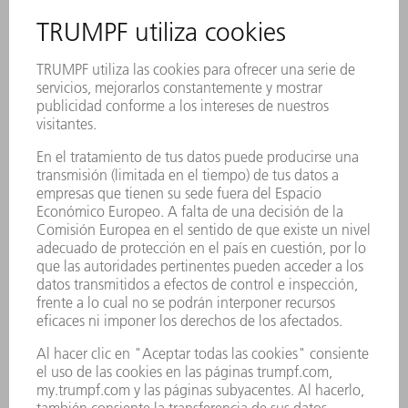
chaflanes en la máquina
La función EdgeLine Bevel ahora puede hacer
aún más: utilícela para cortar tanto chaflanes
como avellanados y redondear bordes
directamente en su máquina de corte por láser.
De este modo, se reduce el gasto en pasos
adicionales del proceso y se evitan las chapas
con bordes afilados. La programación sencilla y
rápida de EdgeLine Bevel favorece la diversidad
de aplicaciones. En concreto, esto significa que
se mecanizan chaflanes con diferentes ángulos
y avellanados en varios tamaños. Además, los
bordes redondeados aumentan la calidad visual
de sus componentes y reducen el riesgo de
cortes.