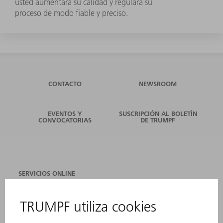
usted aumentará su calidad y regulará su
proceso de modo fiable y preciso.
CONTACTO
NEWSROOM
EVENTOS Y
SUSCRIPCIÓN AL BOLETÍN
CONVOCATORIAS
DE TRUMPF
SERVICIOS ONLINE
CONTACTO
SEDES
EVENTOS Y CONVOCATORIAS
REGISTRO PARA EL BOLETÍN INFORMATIVO