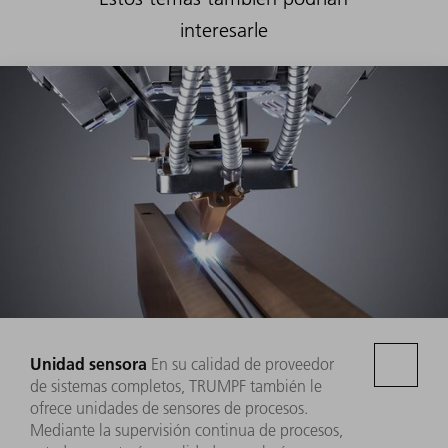
interesarle
Unidad sensora
En su calidad de proveedor
de sistemas completos, TRUMPF también le
ofrece unidades de sensores de procesos.
Mediante la supervisión continua de procesos,