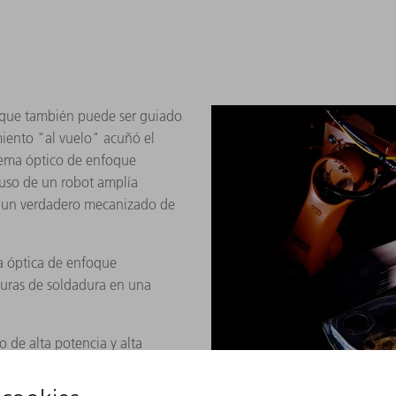
foque también puede ser guiado
miento "al vuelo" acuñó el
stema óptico de enfoque
 uso de un robot amplía
e un verdadero mecanizado de
 óptica de enfoque
guras de soldadura en una
o de alta potencia y alta
ca flexibles guían la luz láser
mecanizado.