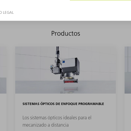
Productos
SISTEMAS ÓPTICOS DE ENFOQUE PROGRAMABLE
Los sistemas ópticos ideales para el
mecanizado a distancia