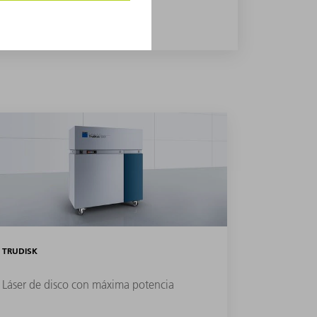
TRUDISK
Láser de disco con máxima potencia