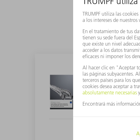
PDF - 772 KB
Soldadura por láser d
Descubra cómo el láser de 