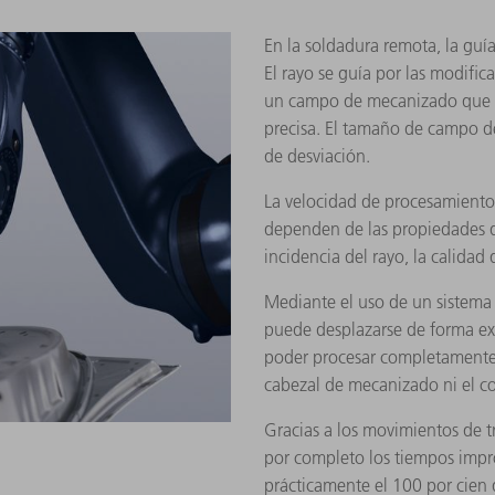
En la soldadura remota, la guía
El rayo se guía por las modific
un campo de mecanizado que p
precisa. El tamaño de campo de
de desviación.
La velocidad de procesamiento 
dependen de las propiedades d
incidencia del rayo, la calidad d
Mediante el uso de un sistema 
puede desplazarse de forma ex
poder procesar completamente
cabezal de mecanizado ni el 
Gracias a los movimientos de t
por completo los tiempos impro
prácticamente el 100 por cien