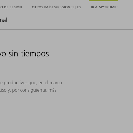
CIO DE SESIÓN
OTROS PAÍSES/REGIONES | ES
IR A MYTRUMPF
nal
o sin tiempos
te productivos que, en el marco
iso y, por consiguiente, más