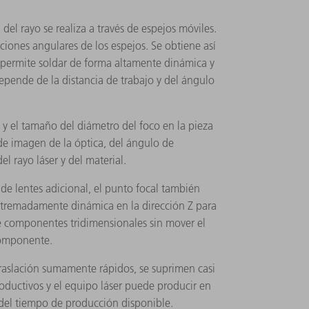
 del rayo se realiza a través de espejos móviles.
aciones angulares de los espejos. Se obtiene así
ermite soldar de forma altamente dinámica y
pende de la distancia de trabajo y del ángulo
y el tamaño del diámetro del foco en la pieza
e imagen de la óptica, del ángulo de
el rayo láser y del material.
de lentes adicional, el punto focal también
tremadamente dinámica en la dirección Z para
 componentes tridimensionales sin mover el
componente.
raslación sumamente rápidos, se suprimen casi
ductivos y el equipo láser puede producir en
 del tiempo de producción disponible.