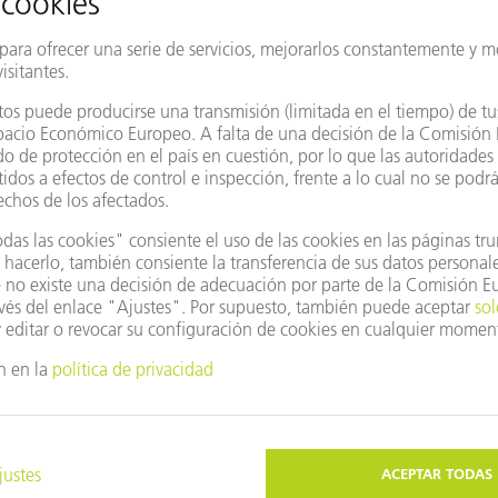
Documento informativo
e piezas de automóvil con láser de estado sólido
disco proporciona cordones de soldadura limpios y anchos en este
SOLICITAR INFORME TÉCNICO