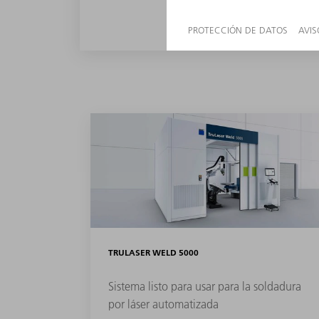
TRULASER WELD 5000
Sistema listo para usar para la soldadura
por láser automatizada