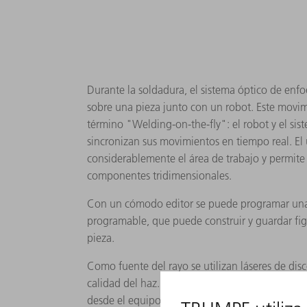
Durante la soldadura, el sistema óptico de en
sobre una pieza junto con un robot. Este movi
término "Welding-on-the-fly": el robot y el si
sincronizan sus movimientos en tiempo real. El
considerablemente el área de trabajo y permit
componentes tridimensionales.
Con un cómodo editor se puede programar una
programable, que puede construir y guardar fi
pieza.
Como fuente del rayo se utilizan láseres de disc
calidad del haz. Uno o varios cables de fibra ópti
desde el equipo láser hasta las estaciones de 