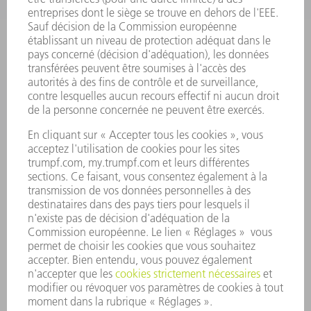
LOGICIEL
SERVICES
APPLICATIONS
SECTEURS D'ACTIVITÉ
ENTREPRISE
CARRIÈRE
OFFRES D'EMPLOI
PROFIL DE L'ENTREPRISE
CONSEIL D'ADMINISTRATION
RAPPORT ANNUEL
PRINCIPES FONDAMENTAUX DE L'ENTREPRISE
CONFORMITÉ
SYSTÈME D'ALERTE
SÉCURITÉ
COMMUNIQUÉS DE PRESSE
MAGAZINE
DURABILITÉ
ENVIRONNEMENT ET CLIMAT
SOCIAL ET SOCIÉTÉ
GESTION D'ENTREPRISE