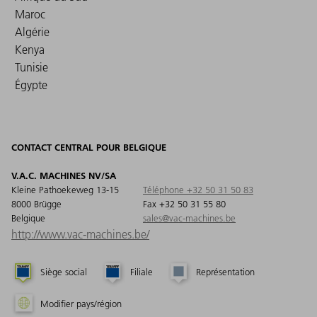
Maroc
Algérie
Kenya
Tunisie
Égypte
CONTACT CENTRAL POUR BELGIQUE
V.A.C. MACHINES NV/SA
Kleine Pathoekeweg 13-15
Téléphone +32 50 31 50 83
8000 Brügge
Fax +32 50 31 55 80
Belgique
sales@vac-machines.be
http://www.vac-machines.be/
Siège social
Filiale
Représentation
Modifier pays/région