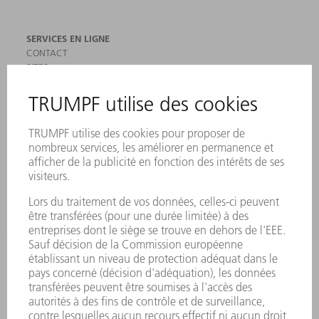
SERVICES EN LIGNE
CONTACT
SITES
MANIFESTATIONS ET DATES À RETENIR
INSCRIPTION À LA NEWSLETTER
MYTRUMPF
FICHES DE DONNÉES DE SÉCURITÉ
PRODUITS
MACHINES & SYSTÈMES
LASER
ELECTRONIQUE DE PUISSANCE
OUTILS ÉLECTRIQUES
SMART FACTORY
LOGICIEL
SERVICES
APPLICATIONS
SECTEURS D'ACTIVITÉ
ENTREPRISE
CARRIÈRE
OFFRES D'EMPLOI