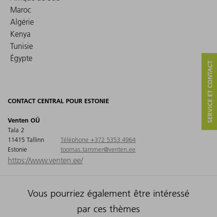
Maroc
Algérie
Kenya
Tunisie
Égypte
SERVICE ET CONTACT
CONTACT CENTRAL POUR ESTONIE
Venten OÜ
Tala 2
11415 Tallinn
Téléphone +372 5353 4964
Estonie
toomas.tammer@venten.ee
https://www.venten.ee/
Vous pourriez également être intéressé
par ces thèmes