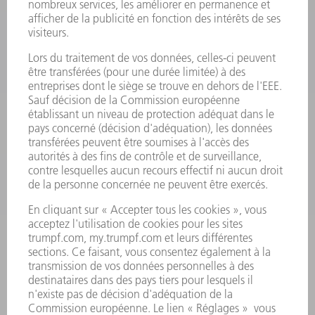
MACHINES & SYSTÈMES
LASER
ELECTRONIQUE DE PUISSANCE
OUTILS ÉLECTRIQUES
SMART FACTORY
LOGICIEL
SERVICES
APPLICATIONS
SECTEURS D'ACTIVITÉ
ENTREPRISE
CARRIÈRE
OFFRES D'EMPLOI
PROFIL DE L'ENTREPRISE
CONSEIL D'ADMINISTRATION
RAPPORT ANNUEL
PRINCIPES FONDAMENTAUX DE L'ENTREPRISE
CONFORMITÉ
SYSTÈME D'ALERTE
SÉCURITÉ
COMMUNIQUÉS DE PRESSE
MAGAZINE
DURABILITÉ