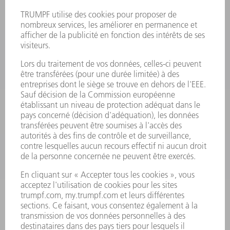
FICHES DE DONNÉES DE SÉCURITÉ
PRODUITS
MACHINES & SYSTÈMES
LASER
ELECTRONIQUE DE PUISSANCE
OUTILS ÉLECTRIQUES
SMART FACTORY
LOGICIEL
SERVICES
APPLICATIONS
SECTEURS D'ACTIVITÉ
ENTREPRISE
CARRIÈRE
OFFRES D'EMPLOI
PROFIL DE L'ENTREPRISE
CONSEIL D'ADMINISTRATION
RAPPORT ANNUEL
PRINCIPES FONDAMENTAUX DE L'ENTREPRISE
CONFORMITÉ
SYSTÈME D'ALERTE
SÉCURITÉ
COMMUNIQUÉS DE PRESSE