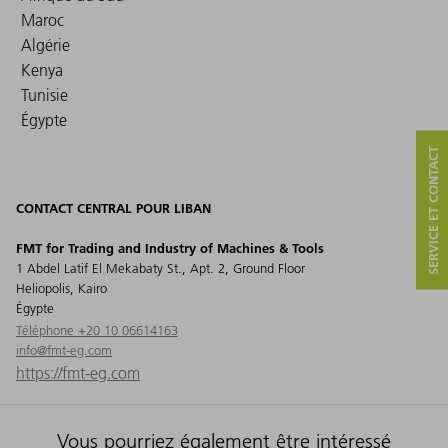
Maroc
Algérie
Kenya
Tunisie
Égypte
SERVICE ET CONTACT
CONTACT CENTRAL POUR LIBAN
FMT for Trading and Industry of Machines & Tools
1 Abdel Latif El Mekabaty St., Apt. 2, Ground Floor
Heliopolis, Kairo
Égypte
Téléphone +20 10 06614163
info@fmt-eg.com
https://fmt-eg.com
Vous pourriez également être intéressé