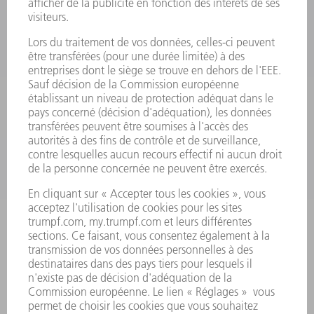
LASER
ELECTRONIQUE DE PUISSANCE
OUTILS ÉLECTRIQUES
SMART FACTORY
LOGICIEL
SERVICES
APPLICATIONS
SECTEURS D'ACTIVITÉ
ENTREPRISE
CARRIÈRE
OFFRES D'EMPLOI
PROFIL DE L'ENTREPRISE
CONSEIL D'ADMINISTRATION
RAPPORT ANNUEL
PRINCIPES FONDAMENTAUX DE L'ENTREPRISE
CONFORMITÉ
SYSTÈME D'ALERTE
SÉCURITÉ
COMMUNIQUÉS DE PRESSE
MAGAZINE
DURABILITÉ
ENVIRONNEMENT ET CLIMAT