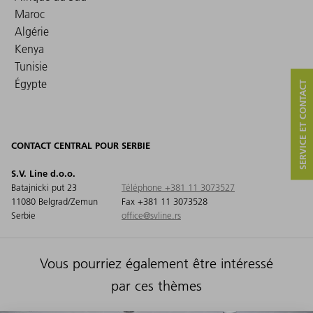
Maroc
Algérie
Kenya
Tunisie
Égypte
SERVICE ET CONTACT
CONTACT CENTRAL POUR SERBIE
S.V. Line d.o.o.
Batajnicki put 23
Téléphone +381 11 3073527
11080 Belgrad/Zemun
Fax +381 11 3073528
Serbie
office@svline.rs
Vous pourriez également être intéressé
par ces thèmes