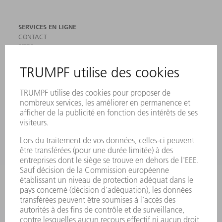
SERVICES EN LIGNE
CONTACT
SITES
MANIFESTATIONS ET DATES À RETENIR
INSCRIPTION À LA NEWSLETTER
MYTRUMPF
FICHES DE DONNÉES DE SÉCURITÉ
PRODUITS
MACHINES & SYSTÈMES
LASER
ELECTRONIQUE DE PUISSANCE
OUTILS ÉLECTRIQUES
SMART FACTORY
LOGICIEL
SERVICES
APPLICATIONS
SECTEURS D'ACTIVITÉ
ENTREPRISE
CARRIÈRE
OFFRES D'EMPLOI