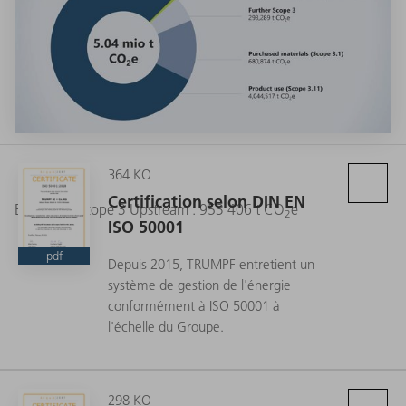
364 KO
Certification selon DIN EN
Emissions Scope 3 Upstream : 953 406 t CO
e
2
ISO 50001
pdf
Depuis 2015, TRUMPF entretient un
système de gestion de l'énergie
conformément à ISO 50001 à
l'échelle du Groupe.
298 KO