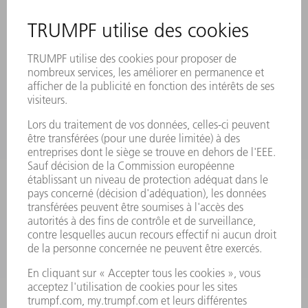
MANIFESTATIONS ET DATES À RETENIR
INSCRIPTION À LA NEWSLETTER
MYTRUMPF
FICHES DE DONNÉES DE SÉCURITÉ
PRODUITS
MACHINES & SYSTÈMES
LASER
ELECTRONIQUE DE PUISSANCE
OUTILS ÉLECTRIQUES
SMART FACTORY
LOGICIEL
SERVICES
APPLICATIONS
SECTEURS D'ACTIVITÉ
ENTREPRISE
CARRIÈRE
OFFRES
PROFIL DE L'ENTREPRISE
CONSEIL D'ADMINISTRATION
RAPPORT ANNUEL
PRINCIPES FONDAMENTAUX DE L'ENTREPRISE
CONFORMITÉ