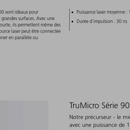
7000 sont idéaux pour
Caractéristiques pri
Puissance laser moyenne :
de grandes surfaces. Avec une
Durée d'impulsion : 30 ns
courte, ils permettent même des
source laser peut être connectée
ner en parallèle ou
TruMicro Série 9
Notre précurseur - le mi
avec une puissance de 