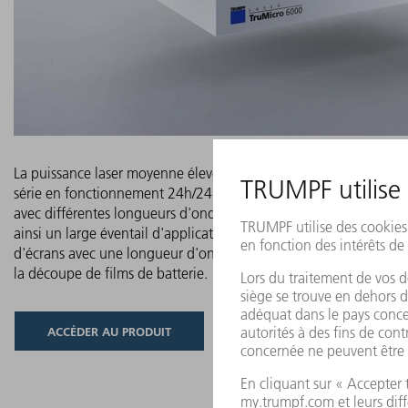
La puissance laser moyenne élevée du TruMicro Série 6000 est i
série en fonctionnement 24h/24 et 7j/7. Le laser est disponible
avec différentes longueurs d'onde et des énergies d'impulsion a
ainsi un large éventail d'applications : de l'usinage du verre jusq
d'écrans avec une longueur d'onde UV, en passant par le gravage
la découpe de films de batterie.
ACCÉDER AU PRODUIT