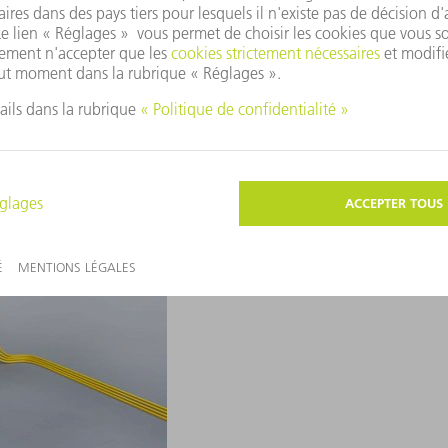
TruMicro Série 7
Notre professionnel des 
taille dans la production
Applications prises e
Usinage de surfaces