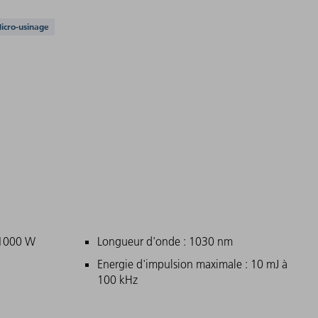
n charge
icro-usinage
ncipales
 1000 W
Longueur d'onde : 1030 nm
Energie d'impulsion maximale : 10 mJ à
100 kHz