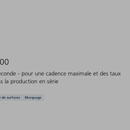
000
econde - pour une cadence maximale et des taux
s la production en série
n charge
 de surfaces
Marquage