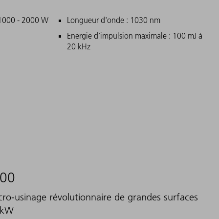
ncipales
 1000 - 2000 W
Longueur d'onde : 1030 nm
Energie d'impulsion maximale : 100 mJ à
20 kHz
000
cro-usinage révolutionnaire de grandes surfaces
1kW