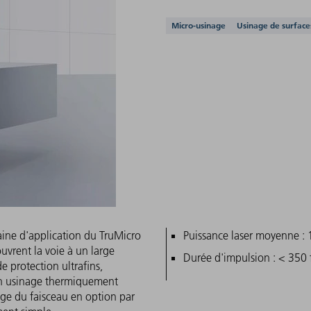
Applications prises e
Micro-usinage
Usinage de surface
maine d'application du TruMicro
Caractéristiques pri
Puissance laser moyenne : 
uvrent la voie à un large
Durée d'impulsion : < 350 f
de protection ultrafins,
 un usinage thermiquement
age du faisceau en option par