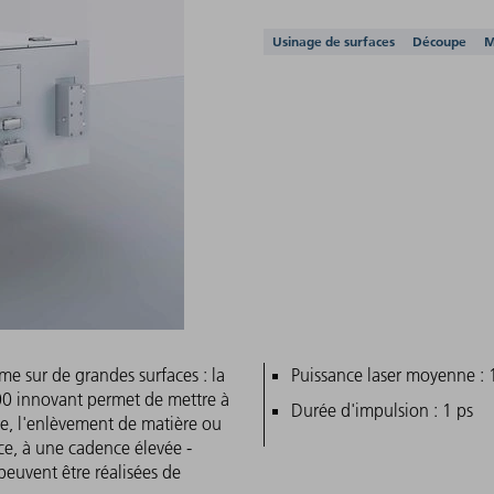
Applications prises e
Usinage de surfaces
Découpe
M
me sur de grandes surfaces : la
Caractéristiques pri
Puissance laser moyenne :
00 innovant permet de mettre à
Durée d'impulsion : 1 ps
age, l'enlèvement de matière ou
ce, à une cadence élevée -
euvent être réalisées de