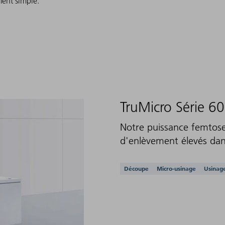
ment simple.
TruMicro Série 6
Notre puissance femtos
d'enlèvement élevés dan
Applications prises e
Découpe
Micro-usinage
Usinage