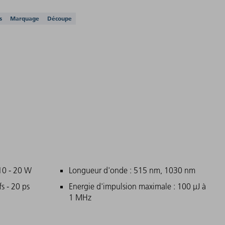
n charge
s
Marquage
Découpe
ncipales
10 - 20 W
Longueur d'onde : 515 nm, 1030 nm
s - 20 ps
Energie d'impulsion maximale : 100 µJ à
1 MHz