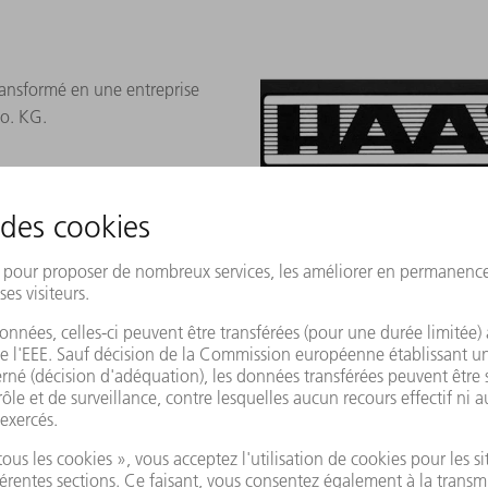
ransformé en une entreprise
o. KG.
1987