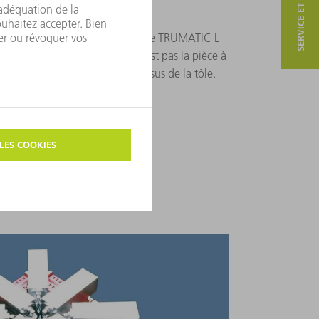
SERVICE ET CONTACT
à plat avec optique mobile
 innovation dans ce domaine, le TRUMATIC L
er avec optique mobile. Ce n'est pas la pièce à
te d'usinage qui « vole » au-dessus de la tôle.