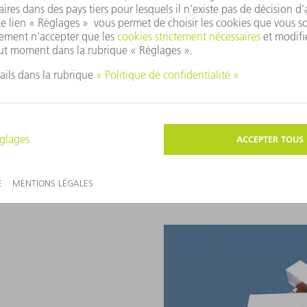
Installation de découpe laser 
TRUMPF présente une nouvelle
3000, une table de découpe las
travailler qui bouge, mais la tê