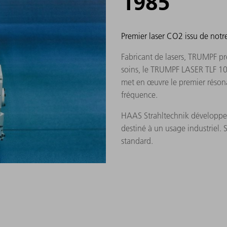
1985
Premier laser CO2 issu de notr
Fabricant de lasers, TRUMPF pr
soins, le TRUMPF LASER TLF 10
met en œuvre le premier résona
fréquence.
HAAS Strahltechnik développe e
destiné à un usage industriel. 
standard.