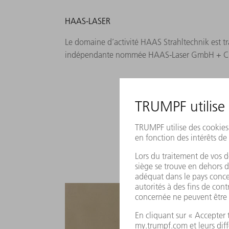
HAAS-LASER
Le domaine d’activité HAAS Strahltechnik est t
indépendante nommée HAAS-Laser GmbH + C