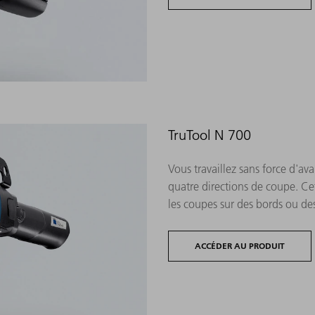
TruTool N 700
Vous travaillez sans force d'a
quatre directions de coupe. Ce
les coupes sur des bords ou de
ACCÉDER AU PRODUIT