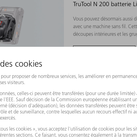
TruTool N 200 batterie 
Vous pouvez désormais aussi d
avec une machine sans fil. Cett
découpes intérieures et les gr
ACCÉDER AU PRODUIT
TruTool N 350
Grignoteuse de tôle compacte 
Cette machine peut pivoter sur 