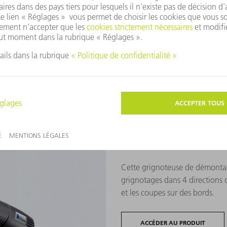
les grugeages.
ACCÉDER AU PRODUIT
TruTool N 500
Cette grignoteuse de démonta
grignotages dans 4 directions d
et les coupes sur des bords.
ACCÉDER AU PRODUIT