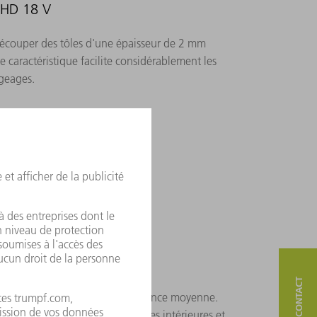
LiHD 18 V
écouper des tôles d'une épaisseur de 2 mm
e caractéristique facilite considérablement les
ugeages.
et maniable sur plage de puissance moyenne.
place. Parfaite pour les découpes intérieures et