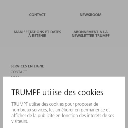
CONTACT
NEWSROOM
MANIFESTATIONS ET DATES
ABONNEMENT À LA
À RETENIR
NEWSLETTER TRUMPF
SERVICES EN LIGNE
CONTACT
SITES
MANIFESTATIONS ET DATES À RETENIR
INSCRIPTION À LA NEWSLETTER
MYTRUMPF
FICHES DE DONNÉES DE SÉCURITÉ
PRODUITS
MACHINES & SYSTÈMES
LASER
ELECTRONIQUE DE PUISSANCE