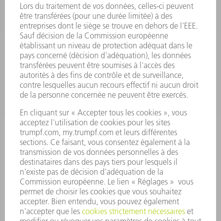
OUTILS ÉLECTRIQUES
SMART FACTORY
LOGICIEL
SERVICES
APPLICATIONS
SECTEURS D'ACTIVITÉ
ENTREPRISE
CARRIÈRE
OFFRES
PROFIL DE L'ENTREPRISE
CONSEIL D'ADMINISTRATION
RAPPORT ANNUEL
PRINCIPES FONDAMENTAUX DE L'ENTREPRISE
CONFORMITÉ
SYSTÈME D'ALERTE
SÉCURITÉ
COMMUNIQUÉS DE PRESSE
MAGAZINE
DURABILITÉ
ENVIRONNEMENT ET CLIMAT
SOCIAL ET SOCIÉTÉ
GESTION D'ENTREPRISE