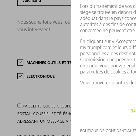
Nous souhaitons vous fournir des informations correspon
vous intéressent :
MACHINES-OUTILS ET TECHNOLOGIE LASER
ELECTRONIQUE
J'ACCEPTE QUE LE GROUPE TRUMPF TRAITE MES DONNÉES DÉJÀ
POSTAL, COURRIEL ET TÉLÉPHONE POUR M'INFORMER DE SES PRO
ADRESSANT UN MESSAGE À
MAILINGS_HOLDING@DE.TRUMPF.C