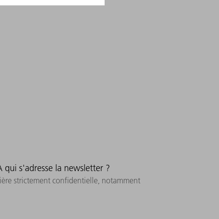
ECTION DES DONNÉES
.
*
A qui s'adresse la newsletter ?
ière strictement confidentielle, notamment