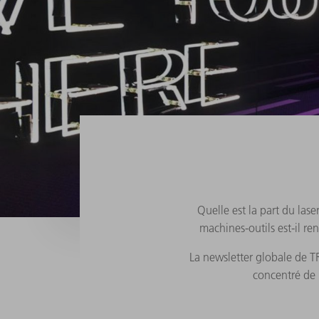
Quelle est la part du las
machines-outils est-il re
La newsletter globale de T
concentré de 