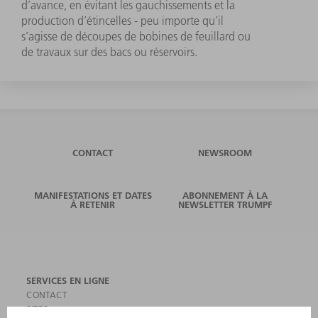
d’avance, en évitant les gauchissements et la
production d’étincelles - peu importe qu’il
s’agisse de découpes de bobines de feuillard ou
de travaux sur des bacs ou réservoirs.
CONTACT
NEWSROOM
MANIFESTATIONS ET DATES
ABONNEMENT À LA
À RETENIR
NEWSLETTER TRUMPF
SERVICES EN LIGNE
CONTACT
SITES