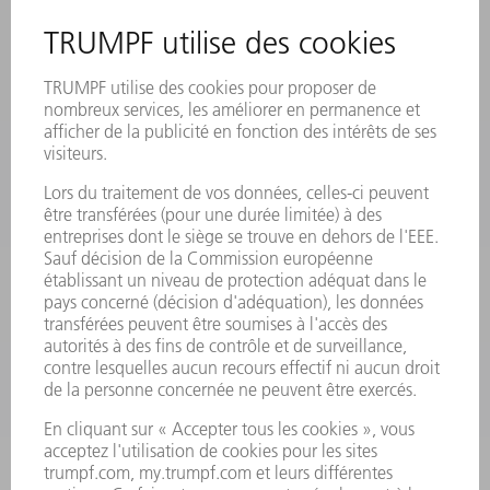
MANIFESTATIONS ET DATES À RETENIR
INSCRIPTION À LA NEWSLETTER
MYTRUMPF
FICHES DE DONNÉES DE SÉCURITÉ
PRODUITS
MACHINES & SYSTÈMES
LASER
ELECTRONIQUE DE PUISSANCE
OUTILS ÉLECTRIQUES
SMART FACTORY
LOGICIEL
SERVICES
APPLICATIONS
SECTEURS D'ACTIVITÉ
ENTREPRISE
CARRIÈRE
OFFRES
PROFIL DE L'ENTREPRISE
CONSEIL D'ADMINISTRATION
RAPPORT ANNUEL
PRINCIPES FONDAMENTAUX DE L'ENTREPRISE
CONFORMITÉ
SYSTÈME D'ALERTE