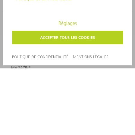
ENTREPRISE
CARRIÈRE
OFFRES
PROFIL DE L'ENTREPRISE
CONSEIL D'ADMINISTRATION
RAPPORT ANNUEL
PRINCIPES FONDAMENTAUX DE L'ENTREPRISE
CONFORMITÉ
SYSTÈME D'ALERTE
SÉCURITÉ
COMMUNIQUÉS DE PRESSE
MAGAZINE
DURABILITÉ
ENVIRONNEMENT ET CLIMAT
SOCIAL ET SOCIÉTÉ
GESTION D'ENTREPRISE