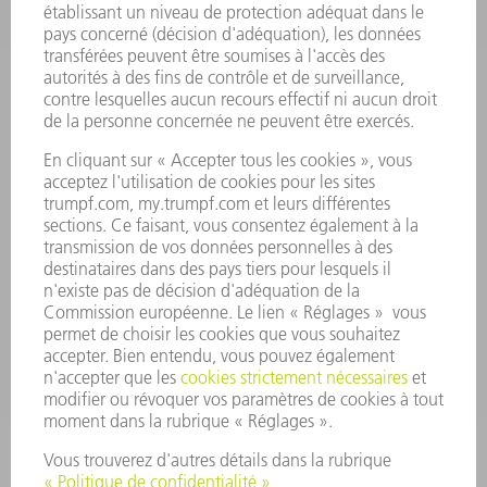
À RETENIR
NEWSLETTER TRUMPF
SERVICES EN LIGNE
CONTACT
SITES
MANIFESTATIONS ET DATES À RETENIR
INSCRIPTION À LA NEWSLETTER
MYTRUMPF
FICHES DE DONNÉES DE SÉCURITÉ
PRODUITS
MACHINES & SYSTÈMES
LASER
ELECTRONIQUE DE PUISSANCE
OUTILS ÉLECTRIQUES
SMART FACTORY
LOGICIEL
SERVICES
APPLICATIONS
SECTEURS D'ACTIVITÉ