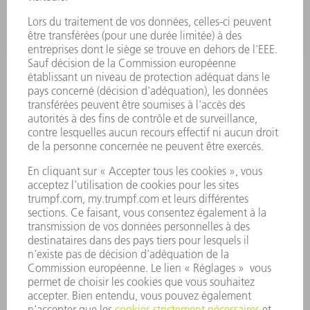
ELECTRONIQUE DE PUISSANCE
OUTILS ÉLECTRIQUES
SMART FACTORY
LOGICIEL
SERVICES
APPLICATIONS
SECTEURS D'ACTIVITÉ
ENTREPRISE
CARRIÈRE
OFFRES
PROFIL DE L'ENTREPRISE
CONSEIL D'ADMINISTRATION
RAPPORT ANNUEL
PRINCIPES FONDAMENTAUX DE L'ENTREPRISE
CONFORMITÉ
SYSTÈME D'ALERTE
SÉCURITÉ
COMMUNIQUÉS DE PRESSE
MAGAZINE
DURABILITÉ
ENVIRONNEMENT ET CLIMAT
SOCIAL ET SOCIÉTÉ
GESTION D'ENTREPRISE