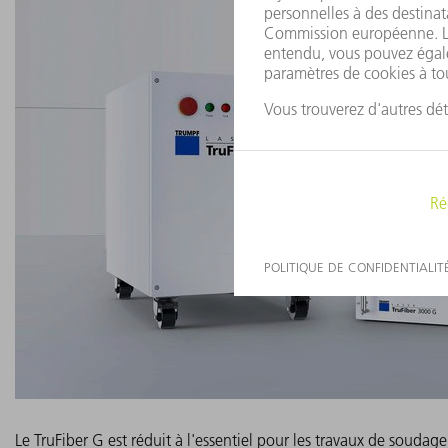
Le TruFiber G est réduit à l'essentiel pour les travaux de souda