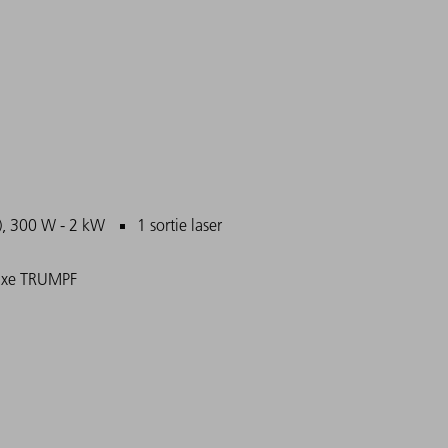
ncipales
, 300 W - 2 kW
1 sortie laser
fixe TRUMPF