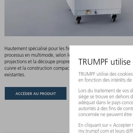
Hautement spécialisé pour les fines tâches de précision en mon
processus en multimode, selon le modèle et la qualité du faisce
projections et la découpe propre réussissent même avec des mat
cuivre et la construction compacte permet une intégration facile 
existantes.
ACCÉDER AU PRODUIT