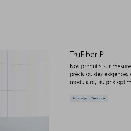
TruFiber P
Nos produits sur mesure 
précis ou des exigences 
modulaire, au prix optim
Applications prises e
Soudage
Découpe