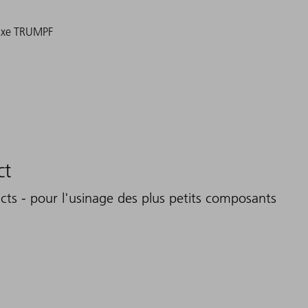
fixe TRUMPF
ct
cts - pour l'usinage des plus petits composants
n charge