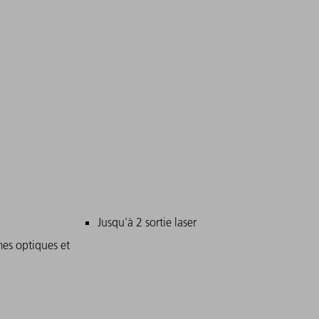
n charge
ncipales
Jusqu'à 2 sortie laser
mes optiques et