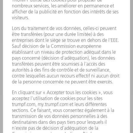
PRODUITS
MACHINES & SYSTÈMES
LASER
ELECTRONIQUE DE PUISSANCE
OUTILS ÉLECTRIQUES
SMART FACTORY
LOGICIEL
SERVICES
APPLICATIONS
SECTEURS D'ACTIVITÉ
ENTREPRISE
CARRIÈRE
OFFRES
PROFIL DE L'ENTREPRISE
CONSEIL D'ADMINISTRATION
RAPPORT ANNUEL
PRINCIPES FONDAMENTAUX DE L'ENTREPRISE
CONFORMITÉ
SYSTÈME D'ALERTE
SÉCURITÉ
COMMUNIQUÉS DE PRESSE
MAGAZINE
DURABILITÉ