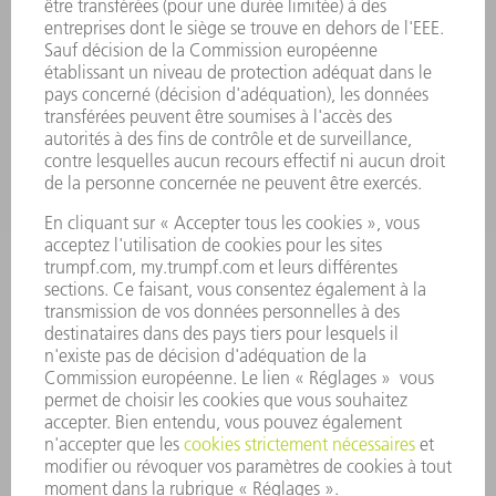
LOGICIEL
SERVICES
APPLICATIONS
SECTEURS D'ACTIVITÉ
ENTREPRISE
CARRIÈRE
OFFRES
PROFIL DE L'ENTREPRISE
CONSEIL D'ADMINISTRATION
RAPPORT ANNUEL
PRINCIPES FONDAMENTAUX DE L'ENTREPRISE
CONFORMITÉ
SYSTÈME D'ALERTE
SÉCURITÉ
COMMUNIQUÉS DE PRESSE
MAGAZINE
DURABILITÉ
ENVIRONNEMENT ET CLIMAT
SOCIAL ET SOCIÉTÉ
GESTION D'ENTREPRISE