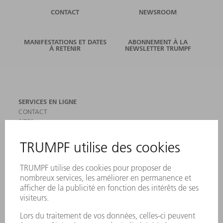
CONTACT
NEWSROOM
MANIFESTATIONS ET DATES
ABONNEMENT À LA
À RETENIR
NEWSLETTER TRUMPF
SERVICES EN LIGNE
CONTACT
SITES
MANIFESTATIONS ET DATES À RETENIR
INSCRIPTION À LA NEWSLETTER
MYTRUMPF
FICHES DE DONNÉES DE SÉCURITÉ
PRODUITS
MACHINES & SYSTÈMES
LASER
ELECTRONIQUE DE PUISSANCE
OUTILS ÉLECTRIQUES
SMART FACTORY