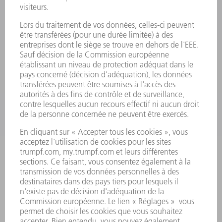
LASER
ELECTRONIQUE DE PUISSANCE
OUTILS ÉLECTRIQUES
SMART FACTORY
LOGICIEL
SERVICES
APPLICATIONS
SECTEURS D'ACTIVITÉ
ENTREPRISE
CARRIÈRE
OFFRES
PROFIL DE L'ENTREPRISE
CONSEIL D'ADMINISTRATION
RAPPORT ANNUEL
PRINCIPES FONDAMENTAUX DE L'ENTREPRISE
CONFORMITÉ
SYSTÈME D'ALERTE
SÉCURITÉ
COMMUNIQUÉS DE PRESSE
MAGAZINE
DURABILITÉ
ENVIRONNEMENT ET CLIMAT
SOCIAL ET SOCIÉTÉ