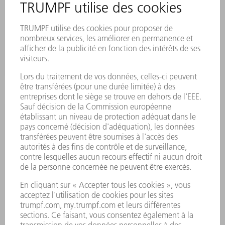
production accrue
Le logiciel 3D Programming Tube
permet à Eirenschmalz d'économiser
un temps considérable lors de la
fabrication de tubes.
DELO Maschinenbau GmbH & Co. KG
TruLaser