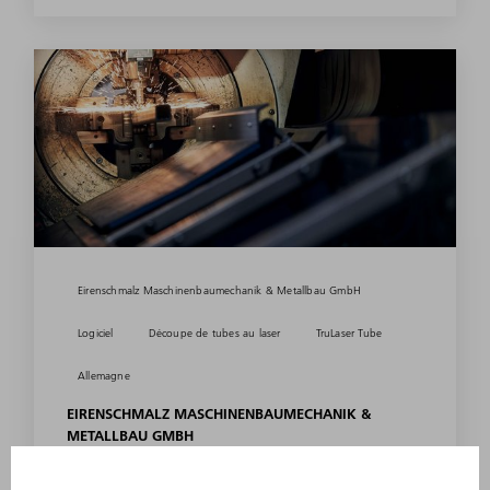
Eirenschmalz Maschinenbaumechanik & Metallbau GmbH
Logiciel
Découpe de tubes au laser
TruLaser Tube
Allemagne
EIRENSCHMALZ MASCHINENBAUMECHANIK &
METALLBAU GMBH
Programmation plus rapide,