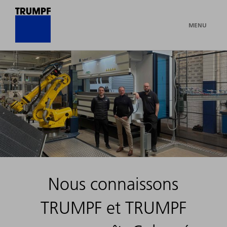
MENU
Histoires
à
succès
de
nos
Nous connaissons
clients
TRUMPF et TRUMPF