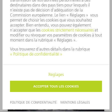
Découpe laser
Allemagne
DELO MASCHINENBAU GMBH & CO. KG
Productif au pied levé
Avec la TruLaser 1030 fiber, DELO
économise non seulement des coûts
de matériaux mais aussi d'énergie et
s'assure ainsi des avantages
concurrentiels décisifs.