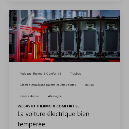
Webasto Thermo & Comfort SE
TruMicro
Lasers à impulsions courtes et ultra-courtes
TruDisk
Laser à disque
Allemagne
WEBASTO THERMO & COMFORT SE
La voiture électrique bien
tempérée