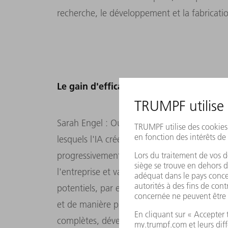
recherche, le développement et la fabricatio
Le gain d'efficacité obtenu grâce à l'IA p
Sarah Engel : Oui. Notre objectif est d'ident
lesquels l'IA crée une grande valeur ajoutée
progressivement. La valeur ajoutée de l'IA 
l'entreprise et varie en fonction des applica
potentiels, par exemple, nous pouvons trait
et de manière plus personnalisée, proposer 
complètes, développer des logiciels de mani