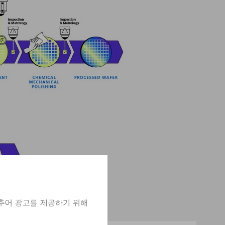
리(Laser Depanneling)
cturing(RDL))