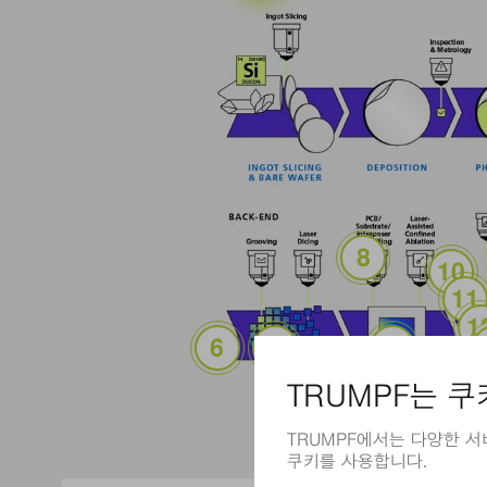
PCB/기판/인터포저 
레이저
레
그루빙(Grooving)
레이저 다이싱(Laser Dicing
레이저 보조 제한