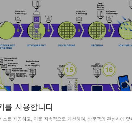
비아 드릴링(Interposer Via Drilling)
마킹(Marking)
레이저 패널 분
 보조 솔더링(Laser Assisted Soldering)
이저 마이크로 용접(Laser Micro Welding)
레이저 빔 보조 접합(Laser Beam-Assisted Bonding)
)
 어블레이션(Laser-Assisted Confined Ablation)
임시 접합/분리(Temporary (De)Bonding)
재배선층 구조화(Redistribution Layer Stru