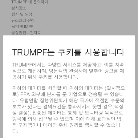
TRUMPF 에 문의하기
설치장소
행사 및 일정
뉴스레터 신청
MYTRUMPF
물질안전보건자료
제품
기계 및 시스템
레이저
전력 시스템
전동 툴
SMART FACTORY
소프트웨어
서비스
어플리케이션
부문
기업
경력
모집
기업 프로필
이사회
영업 보고서
기업의 기본 원칙