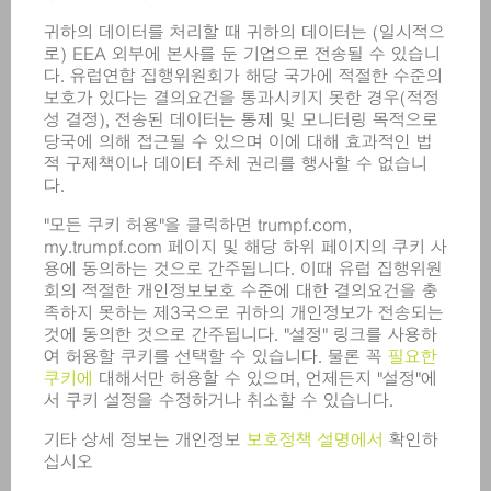
서비스
어플리케이션
부문
기업
경력
모집
기업 프로필
이사회
영업 보고서
기업의 기본 원칙
규정 준수
내부고발자 시스템
보안
보도 자료
매거진
지속가능성
환경 & 기후
사회 & 기업
기업 경영