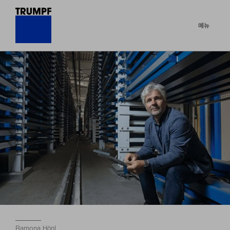
메뉴
Ramona Hönl