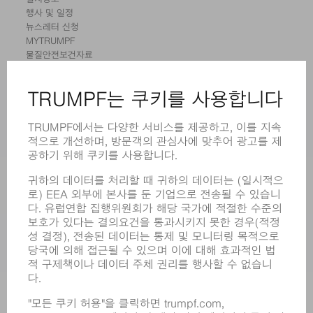
행사 및 일정
뉴스레터 신청
MYTRUMPF
물질안전보건자료
제품
기계 및 시스템
레이저
전력 시스템
전동 툴
SMART FACTORY
소프트웨어
서비스
어플리케이션
부문
기업
경력
모집
기업 프로필
이사회
영업 보고서
기업의 기본 원칙
규정 준수